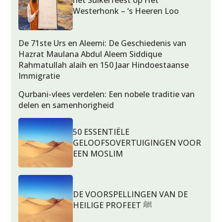
het Suikerfeest op Het
Westerhonk – ‘s Heeren Loo
De 71ste Urs en Aleemi: De Geschiedenis van
Hazrat Maulana Abdul Aleem Siddique
Rahmatullah alaih en 150 Jaar Hindoestaanse
Immigratie
Qurbani-vlees verdelen: Een nobele traditie van
delen en samenhorigheid
50 ESSENTIËLE
GELOOFSOVERTUIGINGEN VOOR
EEN MOSLIM
DE VOORSPELLINGEN VAN DE
HEILIGE PROFEET ﷺ