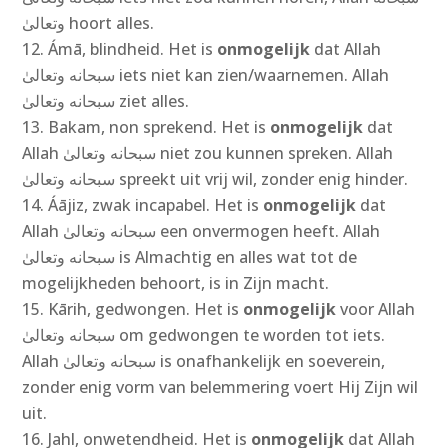
وتعالىٰ
‎
hoort alles.
Ámā, blindheid. Het is
onmogelijk
dat Allah
سبحانه وتعالىٰ
‎
iets niet kan zien/waarnemen. Allah
سبحانه وتعالىٰ
‎
ziet alles.
Bakam, non sprekend. Het is
onmogelijk
dat
Allah سبحانه وتعالىٰ
‎
niet zou kunnen spreken. Allah
سبحانه وتعالىٰ
‎
spreekt uit vrij wil, zonder enig hinder.
Áājiz, zwak incapabel. Het is
onmogelijk
dat
Allah سبحانه وتعالىٰ
‎
een onvermogen heeft. Allah
سبحانه وتعالىٰ
‎
is Almachtig en alles wat tot de
mogelijkheden behoort, is in Zijn macht.
Kārih, gedwongen. Het is
onmogelijk
voor Allah
سبحانه وتعالىٰ‎ om gedwongen te worden tot iets.
Allah سبحانه وتعالىٰ
‎
is onafhankelijk en soeverein,
zonder enig vorm van belemmering voert Hij Zijn wil
uit.
Jahl, onwetendheid. Het is
onmogelijk
dat Allah