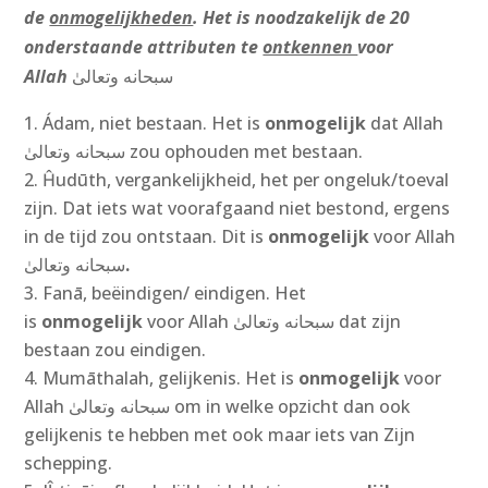
de
onmogelijkheden
. Het is noodzakelijk de 20
onderstaande attributen te
ontkennen
voor
Allah
سبحانه وتعالىٰ
Ádam, niet bestaan. Het is
onmogelijk
dat Allah
سبحانه وتعالىٰ
‎
zou ophouden met bestaan.
Ĥudūth, vergankelijkheid, het per ongeluk/toeval
zijn. Dat iets wat voorafgaand niet bestond, ergens
in de tijd zou ontstaan. Dit is
onmogelijk
voor Allah
سبحانه وتعالىٰ
‎.
Fanā, beëindigen/ eindigen. Het
is
onmogelijk
voor Allah سبحانه وتعالىٰ dat zijn
bestaan zou eindigen.
Mumāthalah, gelijkenis. Het is
onmogelijk
voor
Allah سبحانه وتعالىٰ‎ om in welke opzicht dan ook
gelijkenis te hebben met ook maar iets van Zijn
schepping.