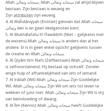
Allah سبحانه وتعالىٰ‎, Allah سبحانه وتعالىٰ‎ zal altijd blijven
bestaan. Zijn bestaan is eeuwig en
Zijn
attributen
zijn eeuwig.
Al Waĥdāniyyah (Entiteit) geloven dat Allah سبحانه
وتعالىٰ‎ één is en geen deelgenoten kent.
Al Mukhālafatu li’l Ĥawādith (Niet – gelijkenis met
de wezens) Allah سبحانه وتعالىٰ‎ is anders dan al het
andere. Er is in geen enkel opzicht gelijkenis tussen
de creatie en Allah سبحانه وتعالىٰ‎.
Al Qiyām bi’n Nafs (Zelfbestaan) Allah سبحانه وتعالىٰ‎
is zelfvoorzienend, Hij bestaat op zichzelf. Zonder
enige hulp of afhankelijkheid van iets of iemand.
Al Irādah (Wil) Allah سبحانه وتعالىٰ‎ Zijn Goddelijke
Wil. Allah سبحانه وتعالىٰ‎ Zijn Wil om iets tot leven te
wekken of juist niet. Allah سبحانه وتعالىٰ‎ Zijn Wil is vrij
van beïnvloeding of dwang.
Al Ílm (Kennis) Allah سبحانه وتعالىٰ‎ heeft Goddelijke