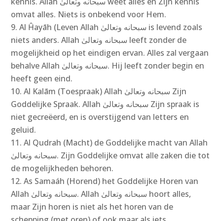
kennis. Allah سبحانه وتعالىٰ‎ weet alles en Zijn kennis
omvat alles. Niets is onbekend voor Hem.
Al Ĥayāh (Leven Allah سبحانه وتعالىٰ‎ is levend zoals
niets anders. Allah سبحانه وتعالىٰ‎ leeft zonder de
mogelijkheid op het eindigen ervan. Alles zal vergaan
behalve Allah سبحانه وتعالىٰ‎. Hij leeft zonder begin en
heeft geen eind.
Al Kalām (Toespraak) Allah سبحانه وتعالىٰ Zijn
Goddelijke Spraak. Allah سبحانه وتعالىٰ‎ Zijn spraak is
niet gecreëerd, en is overstijgend van letters en
geluid.
Al Qudrah (Macht) de Goddelijke macht van Allah
سبحانه وتعالىٰ‎. Zijn Goddelijke omvat alle zaken die tot
de mogelijkheden behoren.
As Samaáh (Horend) het Goddelijke Horen van
Allah سبحانه وتعالىٰ. Allah سبحانه وتعالىٰ‎ hoort alles,
maar Zijn horen is niet als het horen van de
schepping (met oren) of ook maar als iets