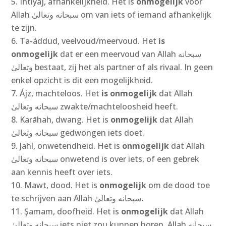
Iĥtiyāj, afhankelijkheid. Het is
onmogelijk
voor
Allah سبحانه وتعالىٰ‎ om van iets of iemand afhankelijk
te zijn.
Ta-áddud, veelvoud/meervoud. Het
is
onmogelijk
dat er een meervoud van Allah سبحانه
وتعالىٰ‎ bestaat, zij het als partner of als rivaal. In geen
enkel opzicht is dit een mogelijkheid.
Ájz, machteloos. Het
is onmogelijk
dat Allah
سبحانه وتعالىٰ
‎
zwakte/machteloosheid heeft.
Karāhah, dwang. Het is
onmogelijk
dat Allah
سبحانه وتعالىٰ
‎
gedwongen iets doet.
Jahl, onwetendheid. Het is
onmogelijk
dat Allah
سبحانه وتعالىٰ
‎
onwetend is over iets, of een gebrek
aan kennis heeft over iets.
Mawt, dood. Het is
onmogelijk
om de dood toe
te schrijven aan Allah سبحانه وتعالىٰ
‎.
Şamam, doofheid. Het is
onmogelijk
dat Allah
سبحانه وتعالىٰ iets niet zou kunnen horen, Allah سبحانه