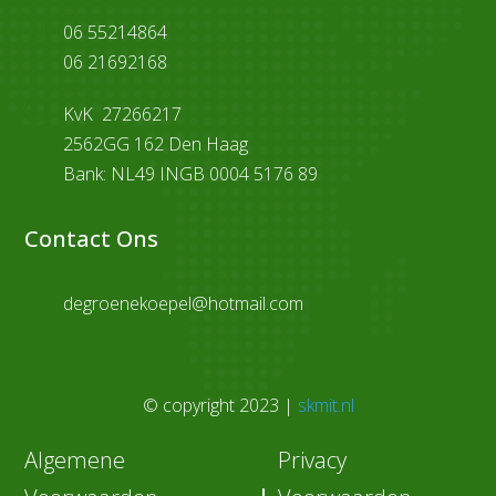

06 55214864
06 21692168
p
KvK 27266217
2562GG 162 Den Haag
Bank: NL49 INGB 0004 5176 89
Contact Ons

degroenekoepel@hotmail.com
© copyright 2023 |
skmit.nl
Algemene
Privacy